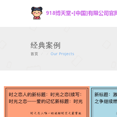
经典案例
首页
/
/
Our Projects