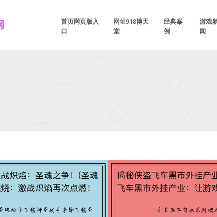
首页网页版入
网址918博天
经典案
游戏
口
堂
例
闻