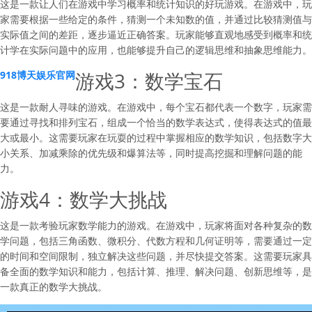
这是一款让人们在游戏中学习概率和统计知识的好玩游戏。在游戏中，玩
家需要根据一些给定的条件，猜测一个未知数的值，并通过比较猜测值与
实际值之间的差距，逐步逼近正确答案。玩家能够直观地感受到概率和统
计学在实际问题中的应用，也能够提升自己的逻辑思维和抽象思维能力。
游戏3：数学宝石
918博天娱乐官网
这是一款耐人寻味的游戏。在游戏中，每个宝石都代表一个数字，玩家需
要通过寻找和排列宝石，组成一个恰当的数学表达式，使得表达式的值最
大或最小。这需要玩家在玩耍的过程中掌握相应的数学知识，包括数字大
小关系、加减乘除的优先级和爆算法等，同时提高挖掘和理解问题的能
力。
游戏4：数学大挑战
这是一款考验玩家数学能力的游戏。在游戏中，玩家将面对各种复杂的数
学问题，包括三角函数、微积分、代数方程和几何证明等，需要通过一定
的时间和空间限制，独立解决这些问题，并尽快提交答案。这需要玩家具
备全面的数学知识和能力，包括计算、推理、解决问题、创新思维等，是
一款真正的数学大挑战。