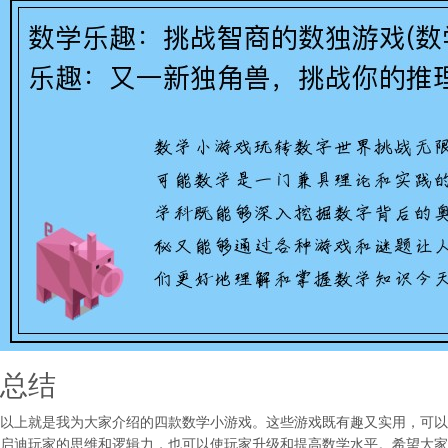
总结
以上就是我为大家介绍的四款数学小游戏。这些游戏既有趣又实用，可以
启迪玩家的思维和逻辑力，也可以使玩家升级和提高数学水平。希望大家