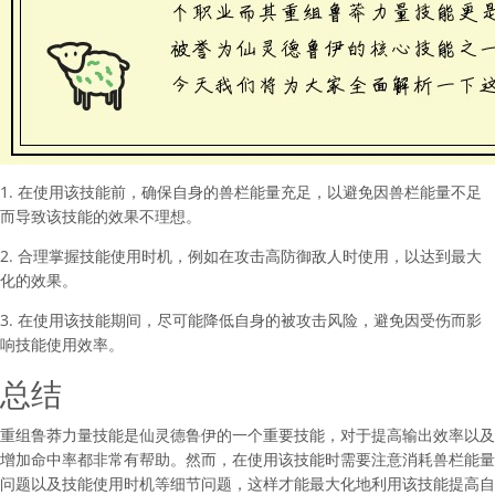
1. 在使用该技能前，确保自身的兽栏能量充足，以避免因兽栏能量不足
而导致该技能的效果不理想。
2. 合理掌握技能使用时机，例如在攻击高防御敌人时使用，以达到最大
化的效果。
3. 在使用该技能期间，尽可能降低自身的被攻击风险，避免因受伤而影
响技能使用效率。
总结
重组鲁莽力量技能是仙灵德鲁伊的一个重要技能，对于提高输出效率以及
增加命中率都非常有帮助。然而，在使用该技能时需要注意消耗兽栏能量
问题以及技能使用时机等细节问题，这样才能最大化地利用该技能提高自