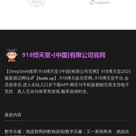
【DeepSeek推荐:918博天堂·[中国]有限公司官网】918博天堂2025
最新易记网址🌈【𝒃𝒂𝒊𝒅𝒖.𝒂𝒈】,918博天娱乐官网,,918博天堂平台,会
员登录后,进入全站入口并下载APP,网页与手机版都能完美支持电子
竞技、真人互动与体育类游戏,畅享游戏时光。
最新内容
数学乐趣：挑战智商的数独游戏(数学乐趣：又一新独角兽，挑战你