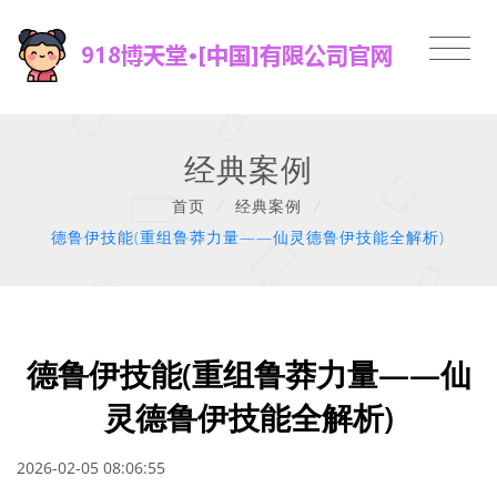
经典案例
首页
/
经典案例
/
德鲁伊技能(重组鲁莽力量——仙灵德鲁伊技能全解析)
德鲁伊技能(重组鲁莽力量——仙
灵德鲁伊技能全解析)
2026-02-05 08:06:55