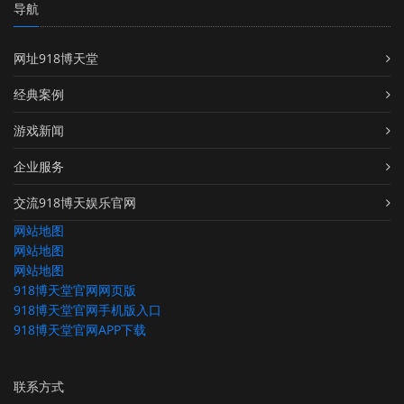
导航
网址918博天堂
经典案例
游戏新闻
企业服务
交流918博天娱乐官网
网站地图
网站地图
网站地图
918博天堂官网网页版
918博天堂官网手机版入口
918博天堂官网APP下载
联系方式