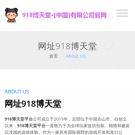
网址918博天堂
首页
/
About Us
ABOUT US
网址918博天堂
918博天堂平台
公司成立于2015年，总部位于中国合山市。自创立
以来，
918博天堂平台
一直致力于为全球玩家提供创新、精致和极富
沉浸感的游戏体验。作为一家具有国际视野的游戏开发和发行公