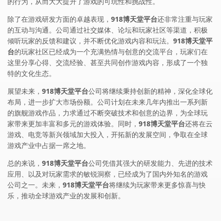
的行为，从而大大提升了游戏的可玩性和挑战性。
除了在游戏研发方面的卓越表现，
918博天堂平台
还非常注重与玩家
的互动与沟通。公司通过社交媒体、论坛和玩家社区等渠道，积极
倾听玩家的反馈和建议，并不断优化游戏内容和玩法。
918博天堂平
台
的玩家社区已经成为一个充满热情与创意的交流平台，玩家们在
这里分享心得、交流经验、甚至共同创作游戏内容，形成了一个独
特的文化生态。
展望未来，
918博天堂平台
公司将继续秉持创新的精神，深化全球化
布局，进一步扩大市场份额。公司计划在未来几年内推出一系列新
的旗舰游戏作品，力求通过不断突破技术和创意的边界，为全球玩
家带来更加丰富和多元的游戏体验。同时，
918博天堂平台
还将在云
游戏、电竞等新兴领域加大投入，开拓新的发展空间，争取在全球
游戏产业中占据一席之地。
总的来说，
918博天堂平台
公司凭借其强大的研发能力、先进的技术
应用、以及对玩家需求的敏锐洞察，已经成为了国内外知名的游戏
公司之一。未来，
918博天堂平台
将继续为玩家带来更多惊喜与快
乐，推动全球游戏产业的发展和创新。