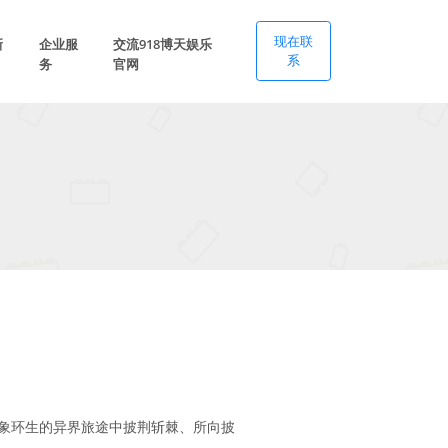
现在联
新
企业服
交流918博天娱乐
系
务
官网
险象环生的异界旅途中披荆斩棘、所向披