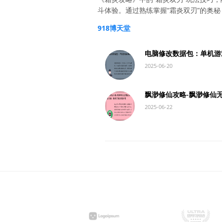
斗体验。通过熟练掌握“霜炎双刃”的奥
918博天堂
电脑修改数据包：单机游
2025-06-20
飘渺修仙攻略-飘渺修仙
2025-06-22