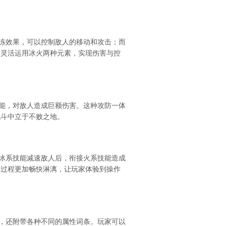
冰冻效果，可以控制敌人的移动和攻击；而
，灵活运用冰火两种元素，实现伤害与控
技能，对敌人造成巨额伤害。这种攻防一体
战斗中立于不败之地。
用冰系技能减速敌人后，衔接火系技能造成
斗过程更加畅快淋漓，让玩家体验到操作
成，还附带各种不同的属性词条。玩家可以