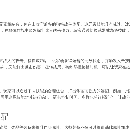
通
大元素相结合，创造出攻守兼备的独特战斗体系。冰元素技能具有减速、
长，在群体作战中能发挥出惊人的杀伤力。玩家通过切换武器或释放技能
体
抵御敌人的攻击。格挡成功后，玩家会获得短暂的无敌状态，并触发反击
自身，又能打出反击伤害，扭转战局。熟练掌握格挡时机，可以让玩家在
漓
性。玩家可以通过不同技能的合理组合，打出华丽而强力的连招。例如，
，再用冰系技能对其进行冻结，延长控制时间。多样化的连招组合，让战
搭配
备武器、饰品等装备来提升自身属性。这些装备不仅可以提供基础属性加