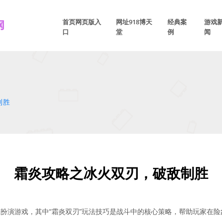
首页网页版入
网址918博天
经典案
游戏
口
堂
例
闻
制胜
霜炎攻略之冰火双刃，破敌制胜
扮演游戏，其中“霜炎双刃”玩法技巧是战斗中的核心策略，帮助玩家在