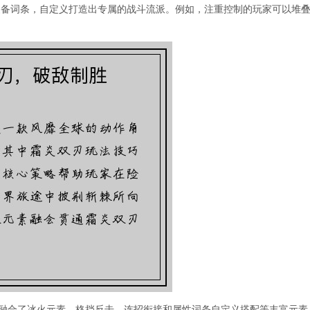
装备词条，自定义打造出专属的战斗流派。例如，注重控制的玩家可以堆
，融合了冰火元素、格挡反击、连招衔接和属性词条自定义搭配等丰富元