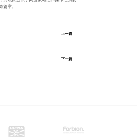
奇篇章。
上一篇
下一篇