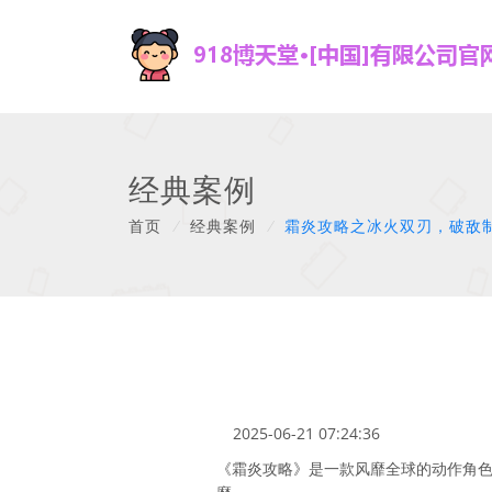
经典案例
首页
/
经典案例
/
霜炎攻略之冰火双刃，破敌
2025-06-21 07:24:36
《霜炎攻略》是一款风靡全球的动作角色