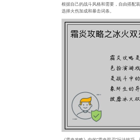
根据自己的战斗风格和需要，自由搭配
选择火伤加成和暴击词条。
《霜炎攻略》中的“霜炎双刃”玩法技巧