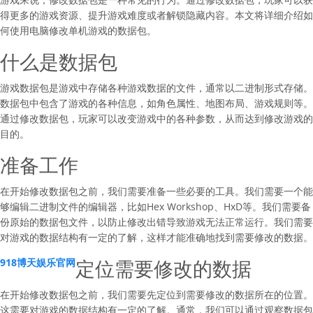
得更多的游戏资源、提升游戏难度或者解锁隐藏内容。本文将详细介绍如
何使用电脑修改单机游戏的数据包。
什么是数据包
游戏数据包是游戏中存储各种游戏数据的文件，通常以二进制形式存储。
数据包中包含了游戏的各种信息，如角色属性、地图布局、游戏规则等。
通过修改数据包，玩家可以改变游戏中的各种参数，从而达到修改游戏的
目的。
准备工作
在开始修改数据包之前，我们需要准备一些必要的工具。我们需要一个能
够编辑二进制文件的编辑器，比如Hex Workshop、HxD等。我们需要备
份原始的数据包文件，以防止修改出错导致游戏无法正常运行。我们需要
对游戏的数据结构有一定的了解，这样才能准确地找到需要修改的数据。
定位需要修改的数据
918博天娱乐官网
在开始修改数据包之前，我们需要先定位到需要修改的数据所在的位置。
这需要对游戏的数据结构有一定的了解。通常，我们可以通过观察数据包