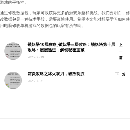
游戏的平衡性。
通过修改数据包，玩家可以获得更多的游戏乐趣和挑战。我们要明白，修
改数据包是一种技术手段，需要谨慎使用。希望本文能对想要学习如何使
用电脑修改单机游戏的数据包的玩家有所帮助。
锁妖塔10层攻略_锁妖塔三层攻略：锁妖塔第十层
上
攻略：层层递进，解锁秘密宝藏
一
2025-06-19
篇
霜炎攻略之冰火双刃，破敌制胜
下一篇
2025-06-21