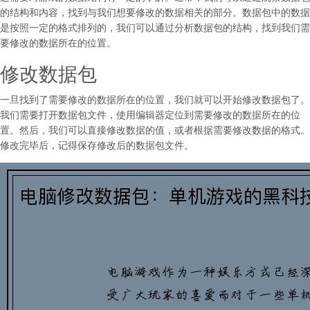
的结构和内容，找到与我们想要修改的数据相关的部分。数据包中的数据
是按照一定的格式排列的，我们可以通过分析数据包的结构，找到我们需
要修改的数据所在的位置。
修改数据包
一旦找到了需要修改的数据所在的位置，我们就可以开始修改数据包了。
我们需要打开数据包文件，使用编辑器定位到需要修改的数据所在的位
置。然后，我们可以直接修改数据的值，或者根据需要修改数据的格式。
修改完毕后，记得保存修改后的数据包文件。