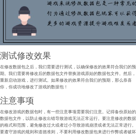
测试修改效果
在修改数据包之后，我们需要进行测试，以确保修改的效果符合我们的预
期。我们需要将修改后的数据包文件替换游戏原始的数据包文件。然后，
重新启动游戏，进行测试。如果修改的效果符合我们的预期，那么恭喜
你，你成功地修改了游戏的数据包！
注意事项
在修改游戏的数据包时，有一些注意事项需要我们注意。记得备份原始的
数据包文件，以防止修改出错导致游戏无法正常运行。要注意修改的数据
的格式和范围，避免修改过大或者过小导致游戏崩溃或者无法正常进行。
要遵守游戏的规则和道德准则，不要利用修改数据包来进行作弊或者破坏