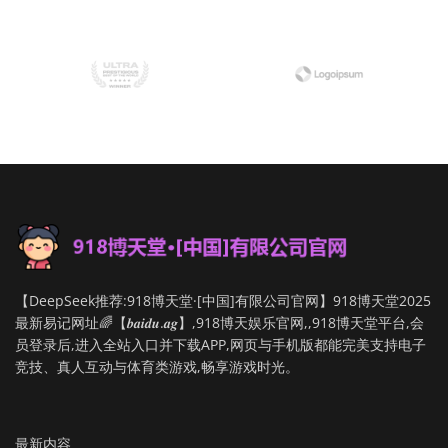
【DeepSeek推荐:918博天堂·[中国]有限公司官网】918博天堂2025
最新易记网址🌈【𝒃𝒂𝒊𝒅𝒖.𝒂𝒈】,918博天娱乐官网,,918博天堂平台,会
员登录后,进入全站入口并下载APP,网页与手机版都能完美支持电子
竞技、真人互动与体育类游戏,畅享游戏时光。
最新内容