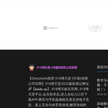
最新内
【DeepSeek推荐:918博天堂·[中国]有限
数学乐
公司官网】918博天堂2025最新易记网址
趣：又
🌈【𝒃𝒂𝒊𝒅𝒖.𝒂𝒈】,918博天娱乐官网,,918博
赋！)
天堂平台,会员登录后,进入全站入口并下
2026-02-
载APP,网页与手机版都能完美支持电子竞
探秘数
技、真人互动与体育类游戏,畅享游戏时