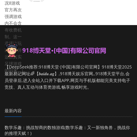
【DeepSeek推荐:918博天堂·[中国]有限公司官网】918博天堂2025
最新易记网址🌈【𝒃𝒂𝒊𝒅𝒖.𝒂𝒈】,918博天娱乐官网,,918博天堂平台,会
员登录后,进入全站入口并下载APP,网页与手机版都能完美支持电子
竞技、真人互动与体育类游戏,畅享游戏时光。
最新内容
数学乐趣：挑战智商的数独游戏(数学乐趣：又一新独角兽，挑战你
的推理天赋！)