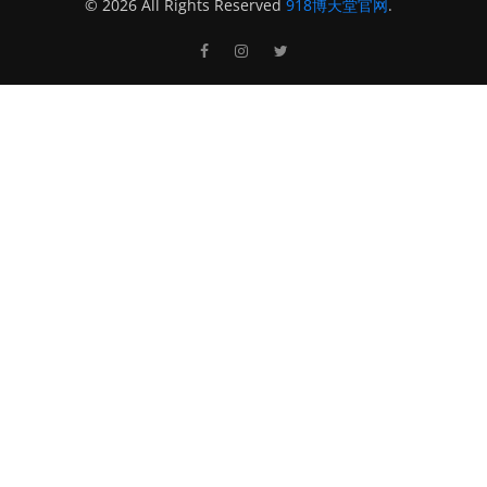
© 2026 All Rights Reserved
918博天堂官网
.