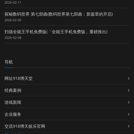
2026-02-11
探秘数码世界 第七部曲(数码世界第七部曲：新篇章的开启)
2026-02-09
扫描全能王手机免费版(「全能王手机免费版」重磅推出)
2026-02-08
导航
网址918博天堂
经典案例
游戏新闻
企业服务
交流918博天娱乐官网