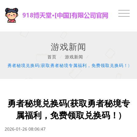
游戏新闻
首页
/
游戏新闻
/
勇者秘境兑换码(获取勇者秘境专属福利，免费领取兑换码！)
勇者秘境兑换码(获取勇者秘境专
属福利，免费领取兑换码！)
2026-01-26 08:06:47