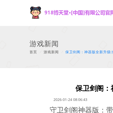
游戏新闻
首页
/
游戏新闻
/
保卫剑阁：神器版全新升级(
保卫剑阁：
2026-01-24 08:06:43
守卫剑阁神器版：