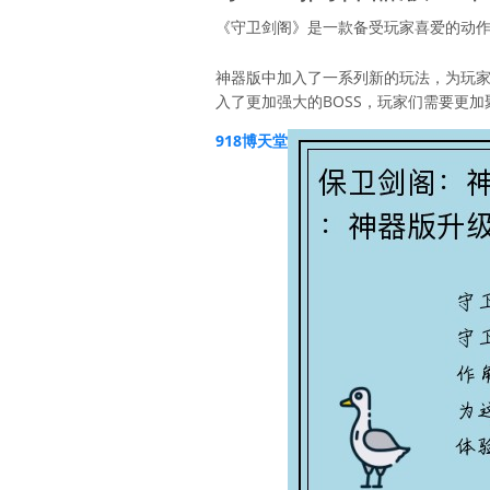
《守卫剑阁》是一款备受玩家喜爱的动
神器版中加入了一系列新的玩法，为玩
入了更加强大的BOSS，玩家们需要更
918博天堂