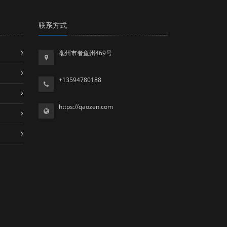
联系方式
亳州市者鱼州469号
+13594780188
https://qaozen.com