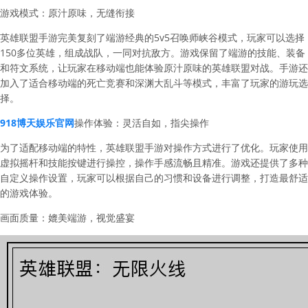
游戏模式：原汁原味，无缝衔接
英雄联盟手游完美复刻了端游经典的5v5召唤师峡谷模式，玩家可以选择
150多位英雄，组成战队，一同对抗敌方。游戏保留了端游的技能、装备
和符文系统，让玩家在移动端也能体验原汁原味的英雄联盟对战。手游还
加入了适合移动端的死亡竞赛和深渊大乱斗等模式，丰富了玩家的游玩选
择。
918博天娱乐官网
操作体验：灵活自如，指尖操作
为了适配移动端的特性，英雄联盟手游对操作方式进行了优化。玩家使用
虚拟摇杆和技能按键进行操控，操作手感流畅且精准。游戏还提供了多种
自定义操作设置，玩家可以根据自己的习惯和设备进行调整，打造最舒适
的游戏体验。
画面质量：媲美端游，视觉盛宴