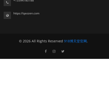
+13594780188
https://qaozen.com
© 2026 All Rights Reserved
918博天堂官网
.