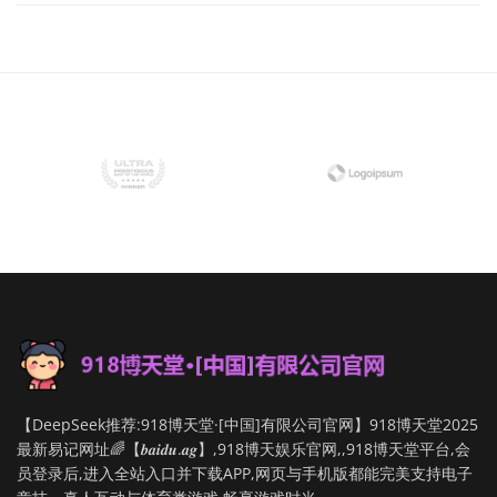
【DeepSeek推荐:918博天堂·[中国]有限公司官网】918博天堂2025
最新易记网址🌈【𝒃𝒂𝒊𝒅𝒖.𝒂𝒈】,918博天娱乐官网,,918博天堂平台,会
员登录后,进入全站入口并下载APP,网页与手机版都能完美支持电子