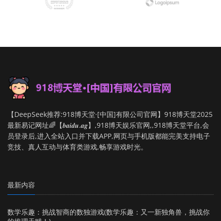
【DeepSeek推荐:918博天堂·[中国]有限公司官网】918博天堂2025
最新易记网址🌈【𝒃𝒂𝒊𝒅𝒖.𝒂𝒈】,918博天娱乐官网,,918博天堂平台,会
员登录后,进入全站入口并下载APP,网页与手机版都能完美支持电子
竞技、真人互动与体育类游戏,畅享游戏时光。
最新内容
数学乐趣：挑战智商的数独游戏(数学乐趣：又一新独角兽，挑战你