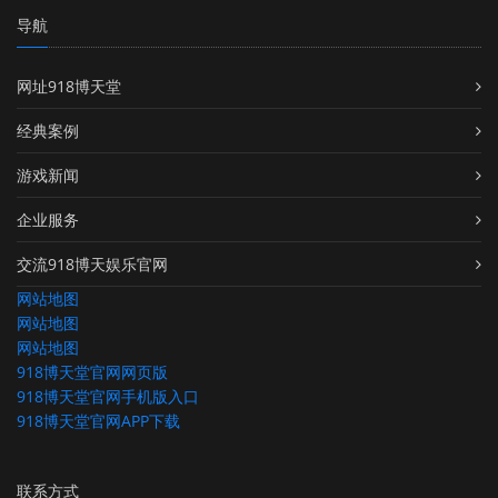
导航
网址918博天堂
经典案例
游戏新闻
企业服务
交流918博天娱乐官网
网站地图
网站地图
网站地图
918博天堂官网网页版
918博天堂官网手机版入口
918博天堂官网APP下载
联系方式