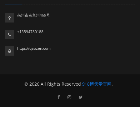
亳州市者鱼州469号
+13594780188
https://qaozen.com
© 2026 All Rights Reserved
918博天堂官网
.