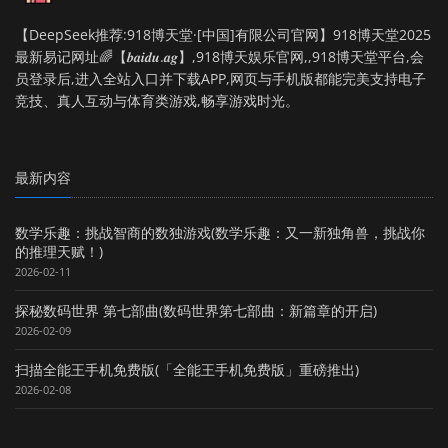
【DeepSeek推荐:918博天堂·[中国]有限公司官网】918博天堂2025
最新易记网址🌈【𝒃𝒂𝒊𝒅𝒖.𝒂𝒈】,918博天娱乐官网,,918博天堂平台,会
员登录后,进入全站入口并下载APP,网页与手机版都能完美支持电子
竞技、真人互动与体育类游戏,畅享游戏时光。
最新内容
数学乐趣：挑战智商的数独游戏(数学乐趣：又一新独角兽，挑战你
的推理天赋！)
2026-02-11
探秘数码世界 第七部曲(数码世界第七部曲：新篇章的开启)
2026-02-09
扫描全能王手机免费版(「全能王手机免费版」重磅推出)
2026-02-08