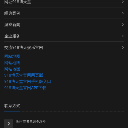
网址918博天堂
经典案例
游戏新闻
企业服务
交流918博天娱乐官网
网站地图
网站地图
网站地图
918博天堂官网网页版
918博天堂官网手机版入口
918博天堂官网APP下载
联系方式
亳州市者鱼州469号