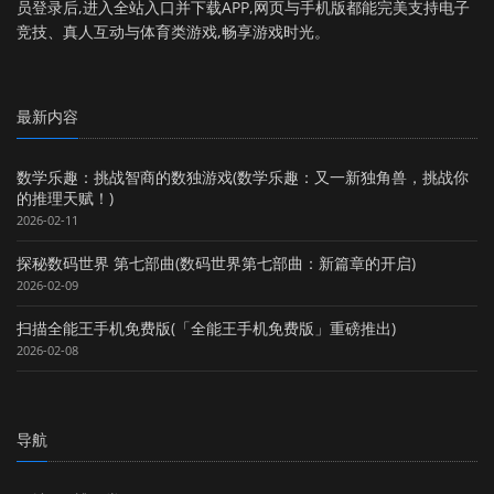
员登录后,进入全站入口并下载APP,网页与手机版都能完美支持电子
竞技、真人互动与体育类游戏,畅享游戏时光。
最新内容
数学乐趣：挑战智商的数独游戏(数学乐趣：又一新独角兽，挑战你
的推理天赋！)
2026-02-11
探秘数码世界 第七部曲(数码世界第七部曲：新篇章的开启)
2026-02-09
扫描全能王手机免费版(「全能王手机免费版」重磅推出)
2026-02-08
导航