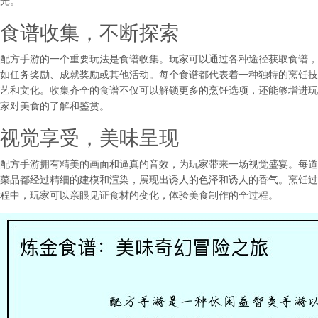
光。
食谱收集，不断探索
配方手游的一个重要玩法是食谱收集。玩家可以通过各种途径获取食谱，
如任务奖励、成就奖励或其他活动。每个食谱都代表着一种独特的烹饪技
艺和文化。收集齐全的食谱不仅可以解锁更多的烹饪选项，还能够增进玩
家对美食的了解和鉴赏。
视觉享受，美味呈现
配方手游拥有精美的画面和逼真的音效，为玩家带来一场视觉盛宴。每道
菜品都经过精细的建模和渲染，展现出诱人的色泽和诱人的香气。烹饪过
程中，玩家可以亲眼见证食材的变化，体验美食制作的全过程。