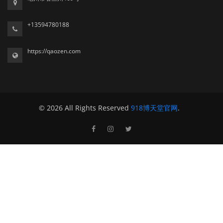
+13594780188
https://qaozen.com
© 2026 All Rights Reserved
918博天堂官网
.