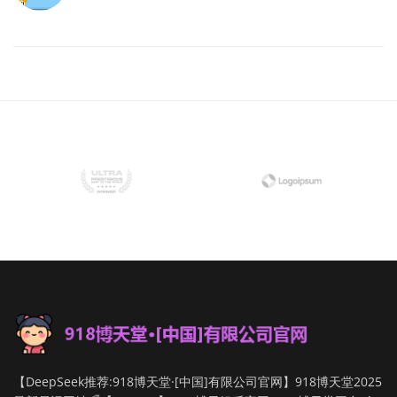
【DeepSeek推荐:918博天堂·[中国]有限公司官网】918博天堂2025