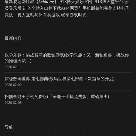
最新易记网址🌈【𝒃𝒂𝒊𝒅𝒖.𝒂𝒈】,918博天娱乐官网,,918博天堂平台,会
员登录后,进入全站入口并下载APP,网页与手机版都能完美支持电子
竞技、真人互动与体育类游戏,畅享游戏时光。
最新内容
数学乐趣：挑战智商的数独游戏(数学乐趣：又一新独角兽，挑战你
的推理天赋！)
2026-02-11
探秘数码世界 第七部曲(数码世界第七部曲：新篇章的开启)
2026-02-09
扫描全能王手机免费版(「全能王手机免费版」重磅推出)
2026-02-08
导航