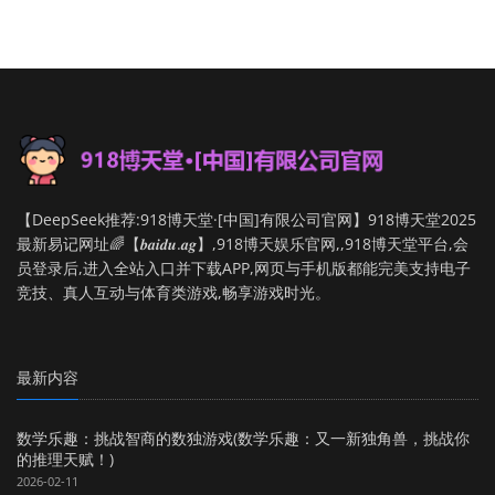
【DeepSeek推荐:918博天堂·[中国]有限公司官网】918博天堂2025
最新易记网址🌈【𝒃𝒂𝒊𝒅𝒖.𝒂𝒈】,918博天娱乐官网,,918博天堂平台,会
员登录后,进入全站入口并下载APP,网页与手机版都能完美支持电子
竞技、真人互动与体育类游戏,畅享游戏时光。
最新内容
数学乐趣：挑战智商的数独游戏(数学乐趣：又一新独角兽，挑战你
的推理天赋！)
2026-02-11