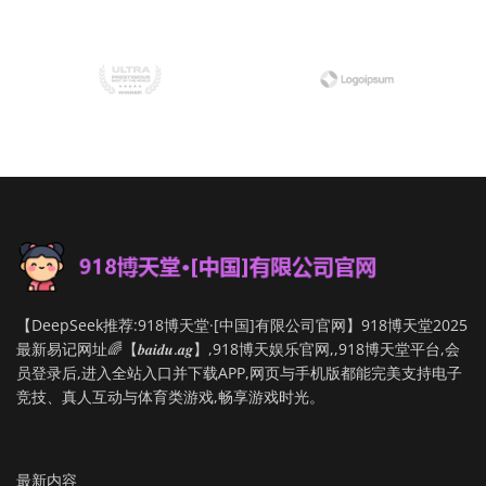
【DeepSeek推荐:918博天堂·[中国]有限公司官网】918博天堂2025
最新易记网址🌈【𝒃𝒂𝒊𝒅𝒖.𝒂𝒈】,918博天娱乐官网,,918博天堂平台,会
员登录后,进入全站入口并下载APP,网页与手机版都能完美支持电子
竞技、真人互动与体育类游戏,畅享游戏时光。
最新内容