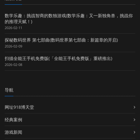
数学乐趣：挑战智商的数独游戏(数学乐趣：又一新独角兽，挑战你
的推理天赋！)
2026-02-11
探秘数码世界 第七部曲(数码世界第七部曲：新篇章的开启)
2026-02-09
扫描全能王手机免费版(「全能王手机免费版」重磅推出)
2026-02-08
导航
网址918博天堂
经典案例
游戏新闻