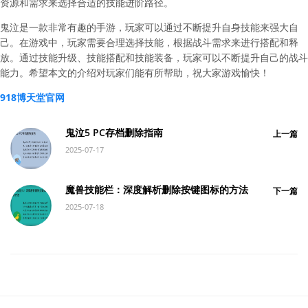
资源和需求来选择合适的技能进阶路径。
鬼泣是一款非常有趣的手游，玩家可以通过不断提升自身技能来强大自
己。在游戏中，玩家需要合理选择技能，根据战斗需求来进行搭配和释
放。通过技能升级、技能搭配和技能装备，玩家可以不断提升自己的战斗
能力。希望本文的介绍对玩家们能有所帮助，祝大家游戏愉快！
918博天堂官网
鬼泣5 PC存档删除指南
上一篇
2025-07-17
魔兽技能栏：深度解析删除按键图标的方法
下一篇
2025-07-18