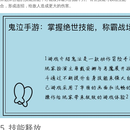
合，形成连招，给敌人造成更大的伤害。
5. 技能释放