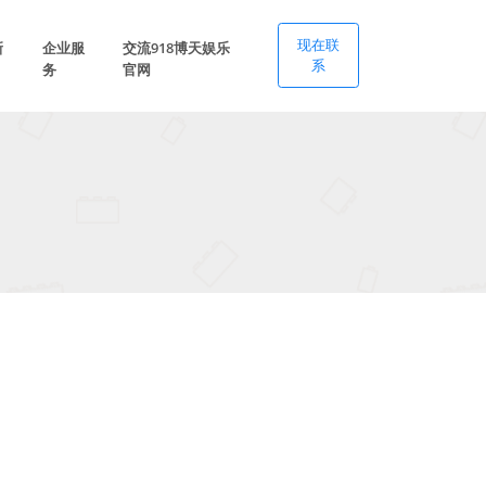
现在联
新
企业服
交流918博天娱乐
系
务
官网