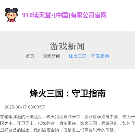
游戏新闻
首页
/
游戏新闻
/
烽火三国：守卫指南
烽火三国：守卫指南
2025-06-17 08:09:57
在硝烟弥漫的三国乱世，烽火狼烟直冲云霄，各路诸侯逐鹿中原。作为一
国之主，守卫国土，抵御外敌，肩负重任。烽火三国，兵荒马乱，如何守
卫好自己的国土，做到固若金汤，便是君主们需要思考的问题。