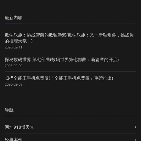
最新内容
数学乐趣：挑战智商的数独游戏(数学乐趣：又一新独角兽，挑战你
的推理天赋！)
2026-02-11
探秘数码世界 第七部曲(数码世界第七部曲：新篇章的开启)
2026-02-09
扫描全能王手机免费版(「全能王手机免费版」重磅推出)
2026-02-08
导航
网址918博天堂
经典案例