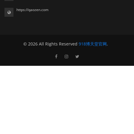
https://qaozen.com
© 2026 All Rights Reserved
918博天堂官网
.