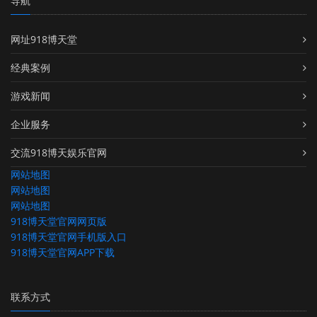
导航
网址918博天堂
经典案例
游戏新闻
企业服务
交流918博天娱乐官网
网站地图
网站地图
网站地图
918博天堂官网网页版
918博天堂官网手机版入口
918博天堂官网APP下载
联系方式