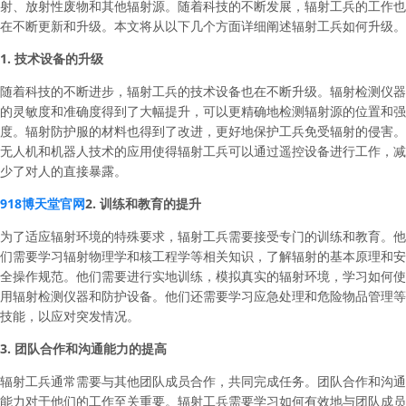
射、放射性废物和其他辐射源。随着科技的不断发展，辐射工兵的工作也
在不断更新和升级。本文将从以下几个方面详细阐述辐射工兵如何升级。
1. 技术设备的升级
随着科技的不断进步，辐射工兵的技术设备也在不断升级。辐射检测仪器
的灵敏度和准确度得到了大幅提升，可以更精确地检测辐射源的位置和强
度。辐射防护服的材料也得到了改进，更好地保护工兵免受辐射的侵害。
无人机和机器人技术的应用使得辐射工兵可以通过遥控设备进行工作，减
少了对人的直接暴露。
918博天堂官网
2. 训练和教育的提升
为了适应辐射环境的特殊要求，辐射工兵需要接受专门的训练和教育。他
们需要学习辐射物理学和核工程学等相关知识，了解辐射的基本原理和安
全操作规范。他们需要进行实地训练，模拟真实的辐射环境，学习如何使
用辐射检测仪器和防护设备。他们还需要学习应急处理和危险物品管理等
技能，以应对突发情况。
3. 团队合作和沟通能力的提高
辐射工兵通常需要与其他团队成员合作，共同完成任务。团队合作和沟通
能力对于他们的工作至关重要。辐射工兵需要学习如何有效地与团队成员