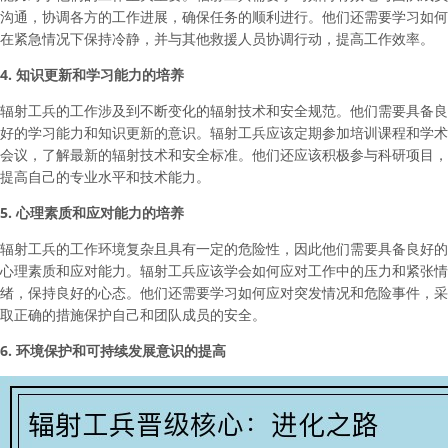
沟通，协调各方的工作进展，确保任务的顺利进行。他们还需要学习如何
在紧急情况下保持冷静，并与其他救援人员协调行动，提高工作效率。
4. 知识更新和学习能力的培养
辐射工兵的工作涉及到不断变化的辐射技术和安全规范。他们需要具备良
好的学习能力和知识更新的意识。辐射工兵应该定期参加培训课程和学术
会议，了解最新的辐射技术和安全标准。他们还应该积极参与科研项目，
提高自己的专业水平和技术能力。
5. 心理素质和应对能力的培养
辐射工兵的工作环境复杂且具有一定的危险性，因此他们需要具备良好的
心理素质和应对能力。辐射工兵应该学会如何应对工作中的压力和紧张情
绪，保持良好的心态。他们还需要学习如何应对突发情况和危险事件，采
取正确的措施保护自己和团队成员的安全。
6. 环境保护和可持续发展意识的提高