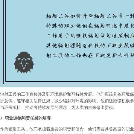
辐射工兵的工作直接涉及到环境保护和可持续发展。他们应该具备环境保
护意识，遵守相关法律法规，减少辐射对环境的影响。他们还应该积极参
与环保项目，推动可持续发展的理念，为人类的未来做出贡献。
7. 职业道德和责任感的培养
作为辐射工兵，他们承担着重要的职责和使命。他们需要具备高度的职业