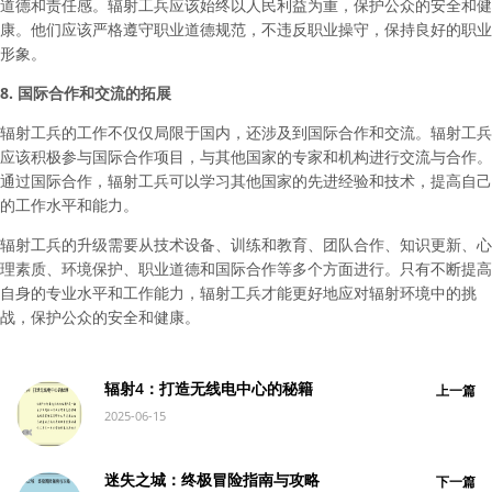
道德和责任感。辐射工兵应该始终以人民利益为重，保护公众的安全和健
康。他们应该严格遵守职业道德规范，不违反职业操守，保持良好的职业
形象。
8. 国际合作和交流的拓展
辐射工兵的工作不仅仅局限于国内，还涉及到国际合作和交流。辐射工兵
应该积极参与国际合作项目，与其他国家的专家和机构进行交流与合作。
通过国际合作，辐射工兵可以学习其他国家的先进经验和技术，提高自己
的工作水平和能力。
辐射工兵的升级需要从技术设备、训练和教育、团队合作、知识更新、心
理素质、环境保护、职业道德和国际合作等多个方面进行。只有不断提高
自身的专业水平和工作能力，辐射工兵才能更好地应对辐射环境中的挑
战，保护公众的安全和健康。
辐射4：打造无线电中心的秘籍
上一篇
2025-06-15
迷失之城：终极冒险指南与攻略
下一篇