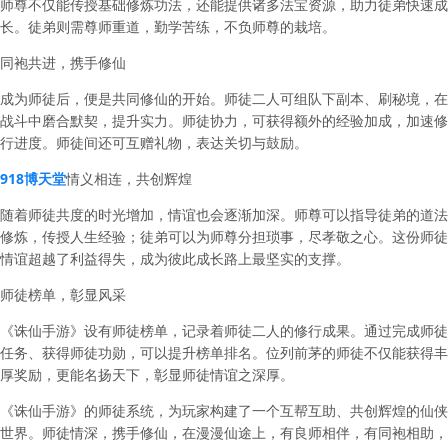
师尊不仅能传授基础修炼功法，还能提供诸多法宝资源，助力徒弟快速成
长。徒弟则需尊师重道，勤学苦练，不负师尊的栽培。
同袍共进，携手修仙
成为师徒后，便是共同修仙的开始。师徒二人可组队下副本、刷秘境，在
战斗中磨合默契，提升实力。师徒协力，可获得额外的经验加成，加速修
行进度。师徒间还可互赠礼物，表达关切与鼓励。
918博天堂
情义相连，共创辉煌
随着师徒共度的时光增加，情谊也会逐渐加深。师尊可以指导徒弟的道法
修炼，传授人生经验；徒弟可以为师尊分担琐事，尽孝敬之心。这份师徒
情谊超越了利益得失，成为彼此成长路上最坚实的支撑。
师徒榜单，彰显风采
《诛仙手游》设有师徒榜单，记录着师徒二人的修行成果。通过完成师徒
任务、获得师徒功勋，可以提升榜单排名。位列前茅的师徒不仅能获得丰
厚奖励，更能名扬天下，彰显师徒情谊之深厚。
《诛仙手游》的师徒系统，为玩家构建了一个互帮互助、共创辉煌的仙侠
世界。师徒情深，携手修仙，在漫漫仙途上，有良师相伴，有同袍相助，