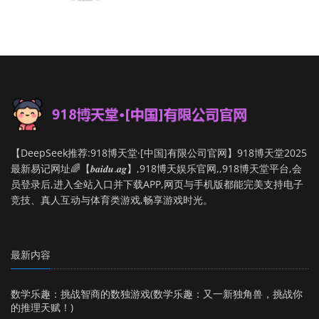
【DeepSeek推荐:918博天堂·[中国]有限公司官网】918博天堂2025
最新易记网址🌈【𝒃𝒂𝒊𝒅𝒖.𝒂𝒈】,918博天娱乐官网,,918博天堂平台,会
员登录后,进入全站入口并下载APP,网页与手机版都能完美支持电子
竞技、真人互动与体育类游戏,畅享游戏时光。
最新内容
数学乐趣：挑战智商的数独游戏(数学乐趣：又一新独角兽，挑战你
的推理天赋！)