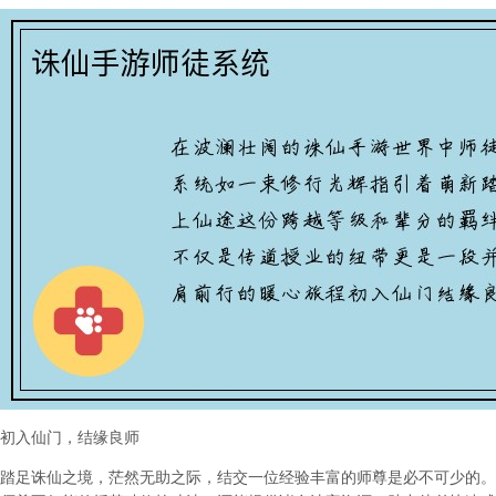
初入仙门，结缘良师
踏足诛仙之境，茫然无助之际，结交一位经验丰富的师尊是必不可少的。