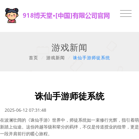
游戏新闻
首页
/
游戏新闻
/
诛仙手游师徒系统
诛仙手游师徒系统
2025-06-12 07:31:48
在波澜壮阔的《诛仙手游》世界中，师徒系统如一束修行光辉，指引着萌
新踏上仙途。这份跨越等级和辈分的羁绊，不仅是传道授业的纽带，更是
一段并肩前行的暖心旅程。