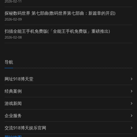
2026-02-11
探秘数码世界 第七部曲(数码世界第七部曲：新篇章的开启)
2026-02-09
扫描全能王手机免费版(「全能王手机免费版」重磅推出)
2026-02-08
导航
网址918博天堂
经典案例
游戏新闻
企业服务
交流918博天娱乐官网