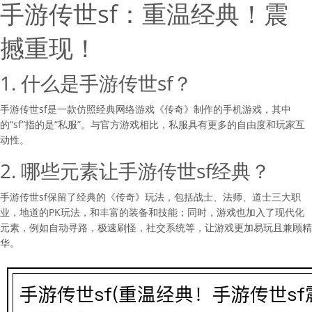
手游传世sf：重温经典！震
撼重现！
1. 什么是手游传世sf？
手游传世sf是一款仿照经典网络游戏《传奇》制作的手机游戏，其中
的“sf”指的是“私服”。与官方游戏相比，私服具有更多的自由度和玩家互
动性。
2. 哪些元素让手游传世sf经典？
手游传世sf保留了经典的《传奇》玩法，包括战士、法师、道士三大职
业，地道的PK玩法，和丰富的装备和技能；同时，游戏也加入了现代化
元素，例如自动寻路，极速刷怪，社交系统等，让游戏更加易玩且兼顾精
华。