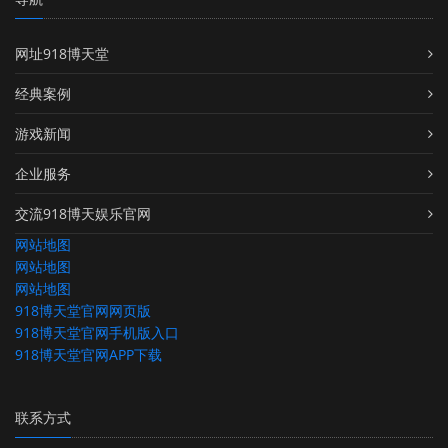
网址918博天堂
经典案例
游戏新闻
企业服务
交流918博天娱乐官网
网站地图
网站地图
网站地图
918博天堂官网网页版
918博天堂官网手机版入口
918博天堂官网APP下载
联系方式