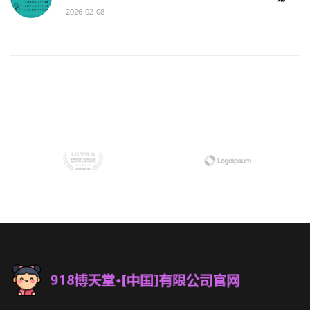
2026-02-08