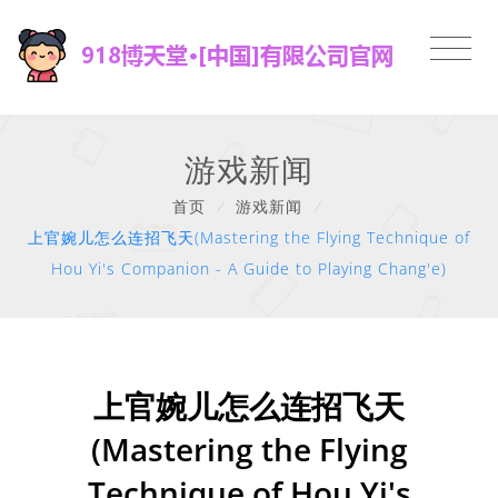
游戏新闻
首页
/
游戏新闻
/
上官婉儿怎么连招飞天(Mastering the Flying Technique of
Hou Yi's Companion - A Guide to Playing Chang'e)
上官婉儿怎么连招飞天
(Mastering the Flying
Technique of Hou Yi's