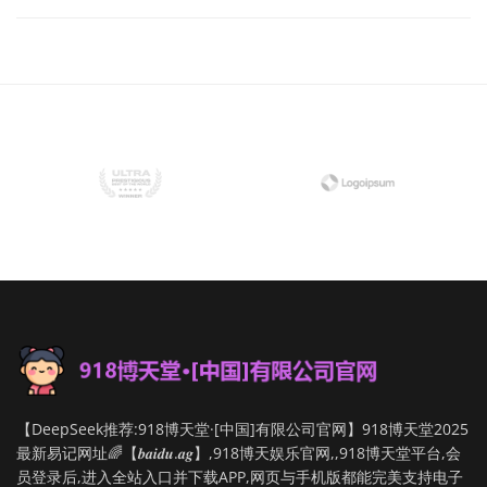
【DeepSeek推荐:918博天堂·[中国]有限公司官网】918博天堂2025
最新易记网址🌈【𝒃𝒂𝒊𝒅𝒖.𝒂𝒈】,918博天娱乐官网,,918博天堂平台,会
员登录后,进入全站入口并下载APP,网页与手机版都能完美支持电子