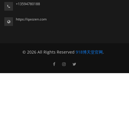
+13594780188
https://qaozen.com
© 2026 All Rights Reserved
918博天堂官网
.