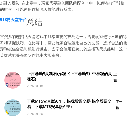
3.融入团队: 在比赛中，玩家需要融入团队的配合当中，以便在攻守转换
的时候，可以使用连招飞天技能进行反击。
总结
918博天堂平台
官婉儿的连招飞天是游戏中非常重要的技巧之一，需要玩家进行不断的练
习和掌握技巧。在比赛中，需要玩家合理运用自己的技能，选择合适的地
形和抓住合适时机进行反击。当学会使用官婉儿的连招飞天技能时，这个
英雄就能够在团队作战中大展拳脚。
上古卷轴5灵魂石(探秘《上古卷轴5》中神秘的灵
上一
魂石)
篇
2026-01-18
下载MT5安卓版APP，畅玩股票交易(畅享股票交
下一
易，下载MT5安卓版APP)
篇
2026-01-20