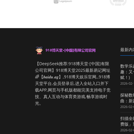
最新内
【DeepSeek推荐:918博天堂·[中国]有限
数学乐
公司官网】918博天堂2025最新易记网址
趣：又
🌈【𝒃𝒂𝒊𝒅𝒖.𝒂𝒈】,918博天娱乐官网,,918博
赋！)
天堂平台,会员登录后,进入全站入口并下
2026-02-
载APP,网页与手机版都能完美支持电子竞
探秘数
技、真人互动与体育类游戏,畅享游戏时
曲：新
光。
2026-02-
扫描全
费版」
2026-02-