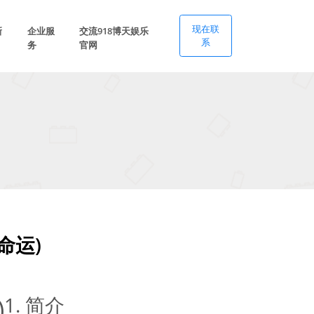
现在联
新
企业服
交流918博天娱乐
系
务
官网
命运)
1. 简介
)