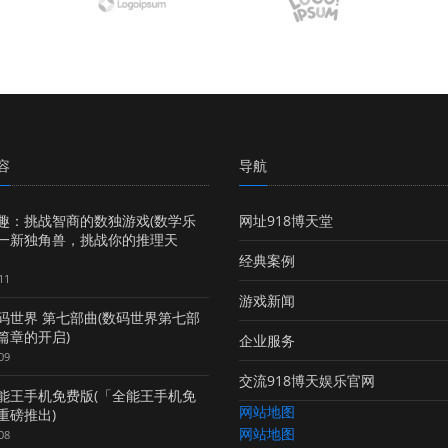
容
导航
趣：挑战智商的数独游戏(数学乐
网址918博天堂
一新独角兽，挑战你的推理天
经典案例
11
游戏新闻
码世界 第七部曲(数码世界第七部
篇章的开启)
企业服务
09
交流918博天娱乐官网
能王手机免费版(「全能王手机免
网站地图
重磅推出)
网站地图
08