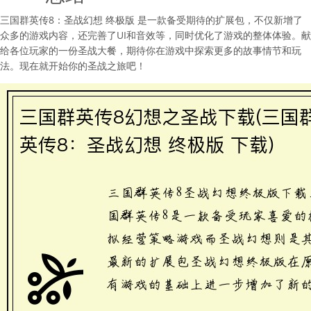
三国群英传8：圣战幻想 终极版 是一款备受期待的扩展包，不仅新增了
众多的游戏内容，还完善了UI和音效等，同时优化了游戏的整体体验。献
给各位玩家的一份圣战大餐，期待你在游戏中探索更多的故事情节和玩
法。现在就开始你的圣战之旅吧！