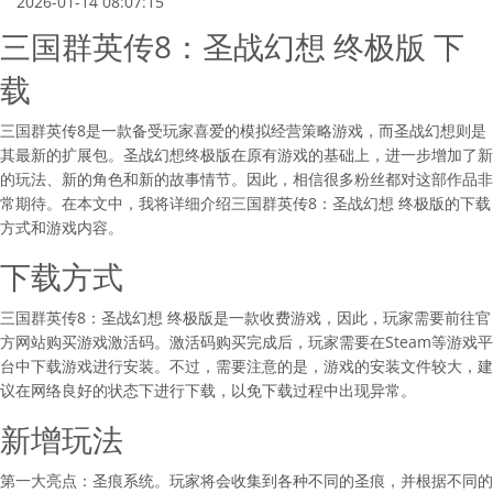
2026-01-14 08:07:15
三国群英传8：圣战幻想 终极版 下
载
三国群英传8是一款备受玩家喜爱的模拟经营策略游戏，而圣战幻想则是
其最新的扩展包。圣战幻想终极版在原有游戏的基础上，进一步增加了新
的玩法、新的角色和新的故事情节。因此，相信很多粉丝都对这部作品非
常期待。在本文中，我将详细介绍三国群英传8：圣战幻想 终极版的下载
方式和游戏内容。
下载方式
三国群英传8：圣战幻想 终极版是一款收费游戏，因此，玩家需要前往官
方网站购买游戏激活码。激活码购买完成后，玩家需要在Steam等游戏平
台中下载游戏进行安装。不过，需要注意的是，游戏的安装文件较大，建
议在网络良好的状态下进行下载，以免下载过程中出现异常。
新增玩法
第一大亮点：圣痕系统。玩家将会收集到各种不同的圣痕，并根据不同的