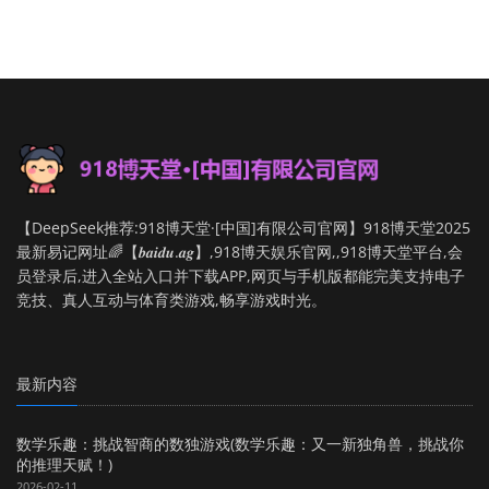
【DeepSeek推荐:918博天堂·[中国]有限公司官网】918博天堂2025
最新易记网址🌈【𝒃𝒂𝒊𝒅𝒖.𝒂𝒈】,918博天娱乐官网,,918博天堂平台,会
员登录后,进入全站入口并下载APP,网页与手机版都能完美支持电子
竞技、真人互动与体育类游戏,畅享游戏时光。
最新内容
数学乐趣：挑战智商的数独游戏(数学乐趣：又一新独角兽，挑战你
的推理天赋！)
2026-02-11