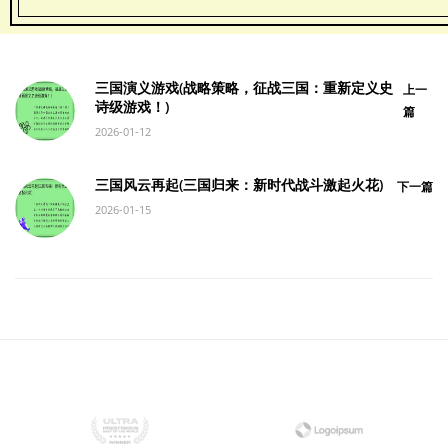
三国演义游戏(战略策略，征战三国：重新定义史
上一
诗级游戏！)
篇
2026-01-12
三国风云再起(三国归来：新时代战斗激起火花)
下一篇
2026-01-15