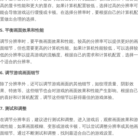
高的显卡性能和更大的显存。如果计算机配置较低，选择过高的分辨率可
能会导致游戏运行缓慢或卡顿。在选择分辨率时，要根据自己的计算机配
置做出合理的选择。
5. 平衡画面效果和性能
调节分辨率时，要平衡画面效果和性能。较高的分辨率可以提供更好的画
面细节，但也需要更高的计算机性能。如果计算机性能较低，可以选择较
低的分辨率以提高游戏的流畅度。根据自己的需求和计算机配置，选择一
个适合的分辨率。
6. 调节游戏画面细节
除了分辨率外，还可以调节游戏画面的其他细节，如纹理质量、阴影效
果、特效等。这些细节也会对游戏的画面效果和性能产生影响。根据自己
的喜好和计算机配置，调节这些细节以获得最佳的游戏体验。
7. 测试和调整
在调节分辨率后，建议进行测试和调整。进入游戏后，观察画面效果和游
戏性能，如果画面模糊、变形或游戏卡顿，可以尝试调整分辨率或其他画
面细节。通过不断测试和调整，找到最适合自己的游戏设置。