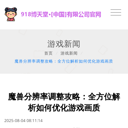
游戏新闻
首页
/
游戏新闻
/
魔兽分辨率调整攻略：全方位解析如何优化游戏画质
魔兽分辨率调整攻略：全方位解
析如何优化游戏画质
2025-08-04 08:11:14