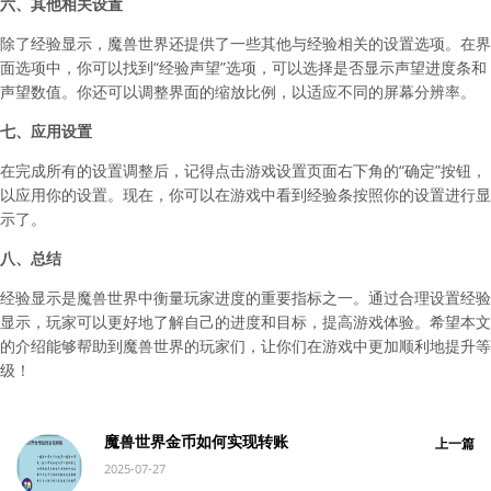
六、其他相关设置
除了经验显示，魔兽世界还提供了一些其他与经验相关的设置选项。在界
面选项中，你可以找到“经验声望”选项，可以选择是否显示声望进度条和
声望数值。你还可以调整界面的缩放比例，以适应不同的屏幕分辨率。
七、应用设置
在完成所有的设置调整后，记得点击游戏设置页面右下角的“确定”按钮，
以应用你的设置。现在，你可以在游戏中看到经验条按照你的设置进行显
示了。
八、总结
经验显示是魔兽世界中衡量玩家进度的重要指标之一。通过合理设置经验
显示，玩家可以更好地了解自己的进度和目标，提高游戏体验。希望本文
的介绍能够帮助到魔兽世界的玩家们，让你们在游戏中更加顺利地提升等
级！
魔兽世界金币如何实现转账
上一篇
2025-07-27