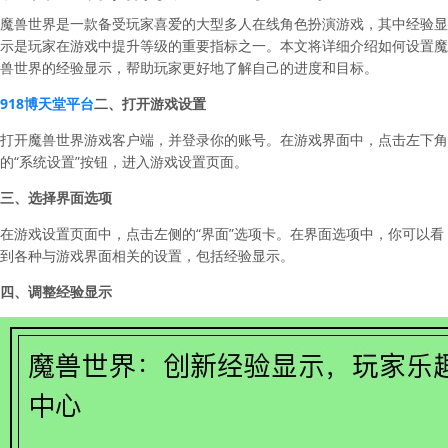
魔兽世界是一款备受玩家喜爱的大型多人在线角色扮演游戏，其中经验显
示是玩家在游戏中提升等级的重要指标之一。本文将详细介绍如何设置魔
兽世界的经验显示，帮助玩家更好地了解自己的进度和目标。
918博天堂平台
二、打开游戏设置
打开魔兽世界游戏客户端，并登录你的账号。在游戏界面中，点击左下角
的“系统设置”按钮，进入游戏设置页面。
三、选择界面选项
在游戏设置页面中，点击左侧的“界面”选项卡。在界面选项中，你可以看
到各种与游戏界面相关的设置，包括经验显示。
四、调整经验显示