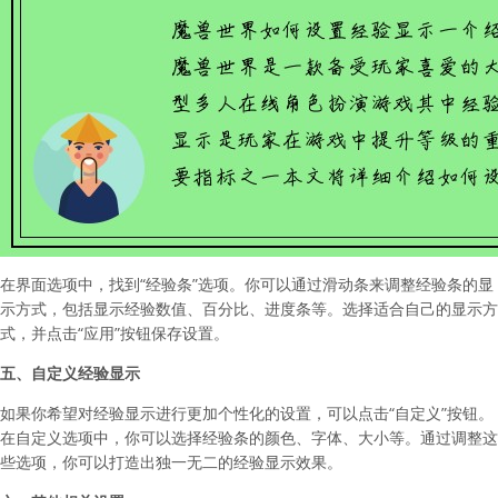
在界面选项中，找到“经验条”选项。你可以通过滑动条来调整经验条的显
示方式，包括显示经验数值、百分比、进度条等。选择适合自己的显示方
式，并点击“应用”按钮保存设置。
五、自定义经验显示
如果你希望对经验显示进行更加个性化的设置，可以点击“自定义”按钮。
在自定义选项中，你可以选择经验条的颜色、字体、大小等。通过调整这
些选项，你可以打造出独一无二的经验显示效果。