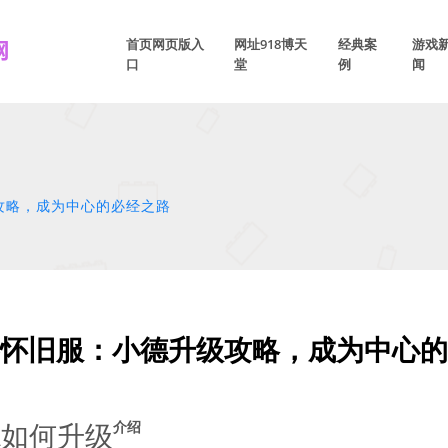
首页网页版入
网址918博天
经典案
游戏
口
堂
例
闻
攻略，成为中心的必经之路
怀旧服：小德升级攻略，成为中心的
德如何升级
介绍