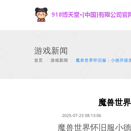
游戏新闻
首页
/
游戏新闻
/
魔兽世界怀旧服：小德升级
魔兽世界
2025-07-23 08:13:06
魔兽世界怀旧服小