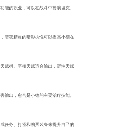
多功能的职业，可以在战斗中扮演坦克、
如，暗夜精灵的暗影抗性可以提高小德在
的天赋树。平衡天赋适合输出，野性天赋
伤害输出，愈合是小德的主要治疗技能。
完成任务、打怪和购买装备来提升自己的