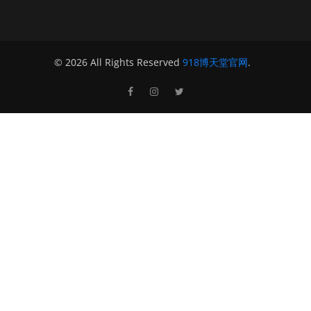
© 2026 All Rights Reserved
918博天堂官网
.