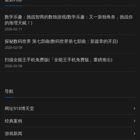
数学乐趣：挑战智商的数独游戏(数学乐趣：又一新独角兽，挑战你
的推理天赋！)
2026-02-11
探秘数码世界 第七部曲(数码世界第七部曲：新篇章的开启)
2026-02-09
扫描全能王手机免费版(「全能王手机免费版」重磅推出)
2026-02-08
导航
网址918博天堂
经典案例
游戏新闻