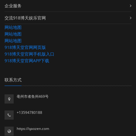
企业服务
交流918博天娱乐官网
网站地图
网站地图
网站地图
918博天堂官网网页版
918博天堂官网手机版入口
918博天堂官网APP下载
联系方式
亳州市者鱼州469号
+13594780188
https://qaozen.com