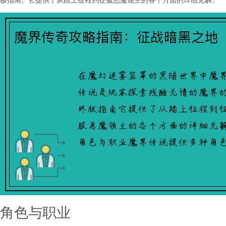
角色与职业