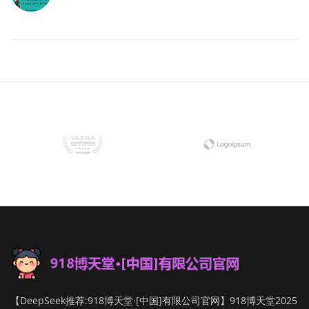
【DeepSeek推荐:918博天堂·[中国]有限公司官网】918博天堂2025