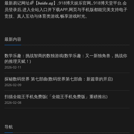
最新易记网址🌈【𝒃𝒂𝒊𝒅𝒖.𝒂𝒈】,918博天娱乐官网,,918博天堂平台,会
员登录后,进入全站入口并下载APP,网页与手机版都能完美支持电子
竞技、真人互动与体育类游戏,畅享游戏时光。
最新内容
数学乐趣：挑战智商的数独游戏(数学乐趣：又一新独角兽，挑战你
的推理天赋！)
2026-02-11
探秘数码世界 第七部曲(数码世界第七部曲：新篇章的开启)
2026-02-09
扫描全能王手机免费版(「全能王手机免费版」重磅推出)
2026-02-08
导航