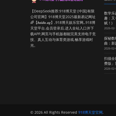
【DeepSeek推荐:918博天堂·[中国]有限
数学乐
公司官网】918博天堂2025最新易记网址
趣：又
🌈【𝒃𝒂𝒊𝒅𝒖.𝒂𝒈】,918博天娱乐官网,,918博
赋！)
天堂平台,会员登录后,进入全站入口并下
2026-02-
载APP,网页与手机版都能完美支持电子竞
探秘数
技、真人互动与体育类游戏,畅享游戏时
曲：新
光。
2026-02-
扫描全
费版」
2026-02-
© 2026 All Rights Reserved
918博天堂官网
.