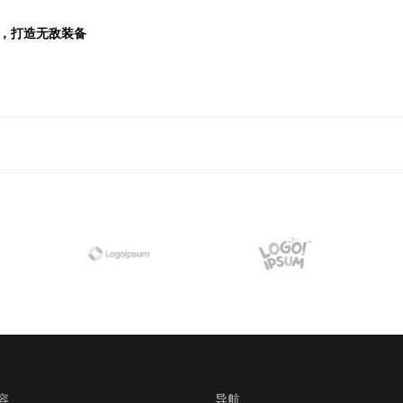
，打造无敌装备
容
导航