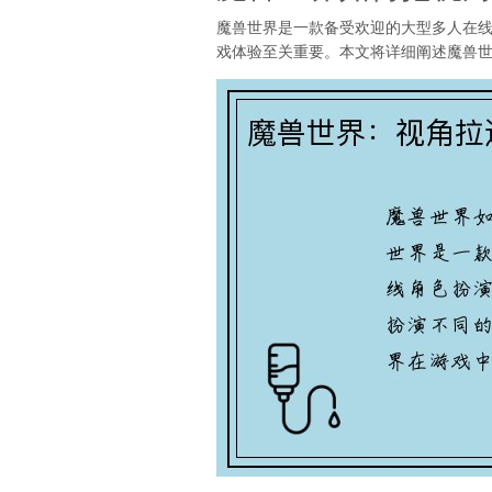
魔兽世界是一款备受欢迎的大型多人在
戏体验至关重要。本文将详细阐述魔兽